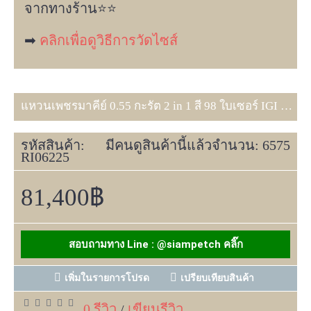
จากทางร้าน⭐️⭐️
➡
คลิกเพื่อดูวิธีการวัดไซส์
แหวนเพชรมาคีย์ 0.55 กะรัต 2 in 1 สี 98 ใบเซอร์ IGI RI06225
รหัสสินค้า:
มีคนดูสินค้านี้แล้วจำนวน: 6575
RI06225
81,400฿
สอบถามทาง Line : @siampetch คลิ๊ก
เพิ่มในรายการโปรด
เปรียบเทียบสินค้า
0 รีวิว
เขียนรีวิว
/