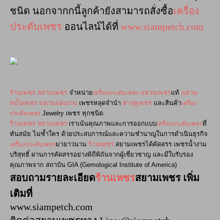
ชนิด นอกจากกนี้ลูกค้ายังสามารถสั่งซื้อ
เครื่อง
ประดับเพชร
ออนไลน์ได้ที่
www.siampetch.com
เครื่องประดับเพชร
ร้านเพชร
สยามเพชร
จำหน่าย
แหวนเพชร
แท้
แหวน
เครื่อง
หมั้นเพชร
แหวนแต่งงาน
เพชรหลุดจำนำ
ต่างหูเพชร
และสินค้า
ประดับเพชร
Jewelry เพชร ทุกชนิด
เครื่องประดับเพชร
ร้านเพชร
สยามเพชร
เราเน้นคุณภาพและการออกแบบ
ที่
ทันสมัย ไม่ซ้ำใคร ด้วยประสบการณ์และความชำนาญในการดำเนินธุรกิจ
เครื่องประดับเพชร
มายาวนาน
ร้านเพชร
สยามเพชรได้คัดสรร เพชรน้ำงาม
บริสุทธิ์ ผ่านการคัดสรรอย่างพิถีพิถันจากผู้เชี่ยวชาญ และมีใบรับรอง
คุณภาพจาก สถาบัน GIA (Gemological Institute of America)
สอบถามรายละเอียด
ร้านเพชร
สยามเพชร
เพิ่ม
เติมที่
www.siampetch.com