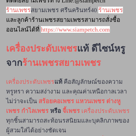
ติดต่อสยามเพชรทาง Line:@siampetch
ร้านเพชร
สยามเพชร ศรีนครินทร์40
ร้านเพชร
และลูกค้าร้านเพชรสยามเพชรสามารถสั่งซื้อ
ออนไลน์ได้ที่
https://www.siampetch.com
เครื่องประดับเพชร
แท้ ดีไซน์หรู
จาก
ร้านเพชรสยามเพชร
เครื่องประดับเพชร
แท้
คือสัญลักษณ์ของความ
หรูหรา ความสง่างาม และคุณค่าเหนือกาลเวลา
ไม่ว่าจะเป็น
สร้อยคอเพชร
แหวนเพชร
ต่างหู
เพชร
กำไลเพชร
หรือ
จี้เพชร
เครื่องประดับเพชร
ทุกชิ้นสามารถสะท้อนรสนิยมและบุคลิกภาพของ
ผู้สวมใส่ได้อย่างชัดเจน