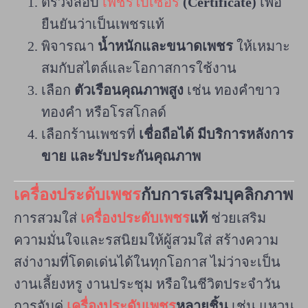
ตรวจสอบ
เพชรใบเซอร์
(Certificate)
เพื่อ
ยืนยันว่าเป็นเพชรแท้
พิจารณา
น้ำหนักและขนาดเพชร
ให้เหมาะ
สมกับสไตล์และโอกาสการใช้งาน
เลือก
ตัวเรือนคุณภาพสูง
เช่น ทองคำขาว
ทองคำ หรือโรสโกลด์
เลือกร้านเพชรที่
เชื่อถือได้ มีบริการหลังการ
ขาย และรับประกันคุณภาพ
เครื่องประดับเพชร
กับการเสริมบุคลิกภาพ
การสวมใส่
เครื่องประดับเพชร
แท้
ช่วยเสริม
ความมั่นใจและรสนิยมให้ผู้สวมใส่ สร้างความ
สง่างามที่โดดเด่นได้ในทุกโอกาส ไม่ว่าจะเป็น
งานเลี้ยงหรู งานประชุม หรือในชีวิตประจำวัน
การจับคู่
เครื่องประดับเพชร
หลายชิ้น
เช่น แหวน